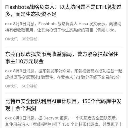
Flashbots战略负责人：以太坊问题不是ETH增发过
多，而是生态投资不足
okx 8月9日消息，Flashbots 战略负责人 Hasu 发文表示，向被动
持有者收取费用，让其为投资于你生态系统的项目（例如 Lido、
Aave 和 DAT，这些项目共同资助以太坊客户端团队、多个 EF 衍
OK快讯
35分钟前
生项目、DeFi 整体建设等等）付费，实际上非常好。以太坊的问题
从来不是 ETH 增发过多，而是生态投资不足。降低通货膨胀必然
东莞再现虚拟货币高收益骗局，警方紧急拦截保住
会对投资减少产生抑制作…
事主110万元现金
okx 8月9日消息，据东莞发布公众号，东莞横沥警方成功拦截一起
虚拟货币投资理财诈骗案件，在受害人与诈骗分子线下交易前5分
钟，及时保住110万元现金，避免重大经济损失。据了解，事主李
OK快讯
50分钟前
女士（化名）此前在网上结识一名陌生网友，对方以“虚拟货币内部
投资渠道”为诱饵，承诺低门槛、高收益，并通过伪造盈利截图制造
比特币安全团队利用AI审计项目，150个代码库中发
投资获利假象。随后，诈骗分子以“需线下现金兑换美元充值”为…
现十余个漏洞
okx 8月9日消息，据 Decrypt 报道，一个志愿者安全团队表示，
其使用前沿人工智能模型扫描了 150 个比特币代码库，并发现了十