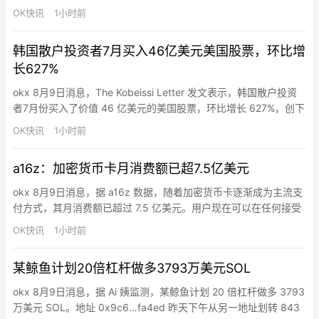
几个漏洞。该团队已构建多个基于 AI 的审查系统，目标包括钱
OK快讯
1小时前
包、加密库、基础设施和其他比特币项目。团队成员称，目前平均
每人每小时可发现约一个严重漏洞，过去 12 小时已向多个项目提
韩国散户投资者7月买入46亿美元美国股票，环比增
交安全报告，但尚未公开具体受影响项目。
长627%
okx 8月9日消息，The Kobeissi Letter 发文表示，韩国散户投资
者7月份买入了价值 46 亿美元的美国股票，环比增长 627%，创下
自 2026 年 1 月以来的最高月度买入额，而 4 月和 5 月的净卖出
OK快讯
1小时前
额分别为 4.69 亿美元和 9.4 亿美元。此外，7 月买入规模也明显
高于 2025 年月均 27 亿美元 的水平。2025 年，韩…
a16z：加密货币卡月消费额已超7.5亿美元
okx 8月9日消息，据 a16z 数据，随着加密货币卡逐渐成为主流支
付方式，其月消费额已超过 7.5 亿美元。用户现在可以在任何接受
传统银行卡的地方使用稳定币消费，结账时资金会自动转换为当地
OK快讯
1小时前
货币。
某鲸鱼计划20倍杠杆做多3793万美元SOL
okx 8月9日消息，据 Ai 姨监测，某鲸鱼计划 20 倍杠杆做多 3793
万美元 SOL。地址 0x9c6…fa4ed 昨天下午从另一地址划转 843