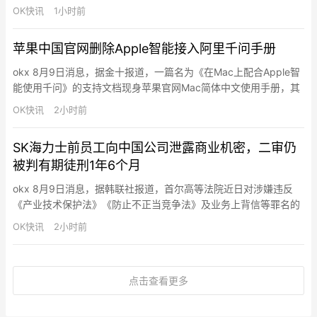
万枚 USDC 的保证金，随后开启 50 万枚 SOL 的多单，计划成交
OK快讯
1小时前
价 75.867 美元；现已成交 20.9 万枚，即 1591 万美元，已成为
Hyperliquid SOL TOP1 规模头寸…
苹果中国官网删除Apple智能接入阿里千问手册
okx 8月9日消息，据金十报道，一篇名为《在Mac上配合Apple智
能使用千问》的支持文档现身苹果官网Mac简体中文使用手册，其
中明确提到Apple智能可配合阿里巴巴千问模型工作。不过，目前
OK快讯
2小时前
这篇介绍千问扩展的中文手册已经从苹果官网删除。苹果Mac使用
手册中的相关页面目前已恢复为“配合Apple智能使用ChatGPT”，
SK海力士前员工向中国公司泄露商业机密，二审仍
此前显示的则是“配合Apple智能使用…
被判有期徒刑1年6个月
okx 8月9日消息，据韩联社报道，首尔高等法院近日对涉嫌违反
《产业技术保护法》《防止不正当竞争法》及业务上背信等罪名的
金某（化名），维持一审判决，判处有期徒刑 1 年 6 个月。金某曾
OK快讯
2小时前
在 SK 海力士中国当地法人工作。2022 年，他为跳槽到中国公司
（包括华为子公司海思等），擅自泄露并使用了公司 CIS（CMOS
图像传感器）相关的尖端技术和商业秘密。其违…
点击查看更多