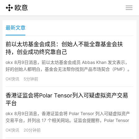
最新文章
前以太坊基金会成员：创始人不能全靠基金会扶
持，创业成功终究靠自己
okx 8月9日消息，前以太坊基金会成员 Abbas Khan 发文表示，
好的创始人都明白，基金会无法帮你找到产品市场契合（PMF）。
真正优秀的创始人基本已想清楚要做什么、自己的弱点在哪里、需
OK快讯
5分钟前
要什么，来找基金会时只提出具体、有限的请求。而另一些创始人
以为在以太坊上线当天转发一下就能解决分发问题，把这当成“核心
香港证监会将Polar Tensor列入可疑虚拟资产交易
计划”而非额外加分。没有哪个基金会能让你成功。 做…
平台
okx 8月9日消息，香港证监会将 Polar Tensor 列入可疑虚拟资产
交易平台，并列出 17 个相关网站。证监会提醒称，Polar Tensor
及其网站并未获证监会发牌在香港进行受规管活动。
OK快讯
20分钟前