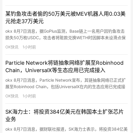
535万枚LINK（约4390万美元），平均收购成本11.19美元。
某钓鱼攻击者偷的50万美元被MEV机器人用0.03美
元抢走37万美元
okx 8月7日消息，据GoPlus监测，Base链上一名用户因钓鱼攻击
损失50万枚USDC，攻击者将赃款兑换WETH时因脚本未设滑点保
护，路由至几乎无流动性的Uniswap V4 WETH/USDC池，导致50
OK快讯
1小时前
万USDC仅兑换到67.9枚ETH（价值12.9万美元），其中37万美元
被MEV机器人赚走。该MEV机器人仅支付0.03枚USDC即抢跑该交
Particle Network将链抽象网络扩展至Robinhood
易，但为…
Chain，UniversalX等生态应用已完成接入
okx 8月7日消息，Particle Network宣布，其链抽象网络已正式扩
展至Robinhood Chain，包括UniversalX在内的生态应用已完成接
入。通过Particle Network的链抽象能力，用户无需手动跨链、兑
OK快讯
1小时前
换Gas或迁移资产，即可直接使用任意链上的资产购买Robinhood
Chain上的链上资产，包括Meme、RWA等。在简化…
SK海力士：将投资384亿美元在韩国本土扩张芯片
业务
okx 8月7日消息，据财联社报道，SK海力士表示，将投资384亿美