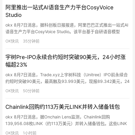
PayFi RWA结构…
阿里推出一站式AI语音生产力平台CosyVoice
Studio
okx 8月7日消息，据科创板日报报道，阿里巴巴正式推出一站式AI
语音生产力平台CosyVoice Studio。该平台基于自研语音模型
Qwen-Audio，包含语音记录CosyFlow、语音智能体CosyAgent和
OK快讯
35分钟前
音频内容创作工具CosyCreative等功能。
宇树Pre-IPO永续合约短时突破90美元，24小时涨
幅超23%
okx 8月7日消息，Trade.xyz上宇树科技（Unitree）IPO前永续合
约短时突破90美元，最高触及93.993美元，现报89.342美元，24
小时涨幅达23.4%。按照Trade.xyz定价500股价值30.5万元，预
OK快讯
50分钟前
估中签单签（一签500股）缴款约7.5万元，扣除认购缴款利润约
23万元人民币。
Chainlink回购约113万美元LINK并转入储备钱包
okx 8月7日消息，据Onchain Lens监测，Chainlink回购
139,956.08枚LINK（约113万美元）并转入储备钱包。这些LINK
通过Cowswap多笔兑换积累后归集。Chainlink储备钱包目前持有
OK快讯
1小时前