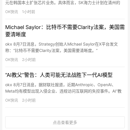
元在韩国本土扩张芯片业务。具体而言，SK海力士计划在清州的
M17芯片厂投资19.1万亿韩元（134.7亿美元），投资将在2031年
OK快讯
1小时前
前完成；计划在龙仁投资35.2万亿韩元（约249 亿美元）用于第二
阶段芯片厂建设。龙仁工厂将生产HBM及其他下一代DRAM。
Michael Saylor：比特币不需要Clarity法案，美国需
要清晰度
okx 8月7日消息，Strategy创始人Michael Saylor在X平台发文
称：“比特币不需要Clarity法案，美国需要清晰度。”
OK快讯
2小时前
“AI教父”警告：人类可能无法战胜下一代AI模型
okx 8月7日消息，据财联社报道，近期Anthropic、OpenAI、
Meta均有模型出现入侵企业、违规访问互联网的失控事件。AI“教
父”辛顿（Geoffrey Hinton）最新警告称，AI将具备更复杂意图与
OK快讯
2小时前
逃脱控制能力，人类在面对下一代超级智能模型时，可能无法通过
传统手段“战胜”或“关闭”它们。
点击查看更多